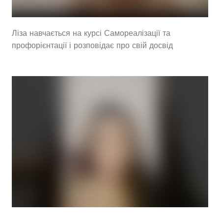
Ліза навчається на курсі Самореалізації та
профорієнтації і розповідає про свій досвід